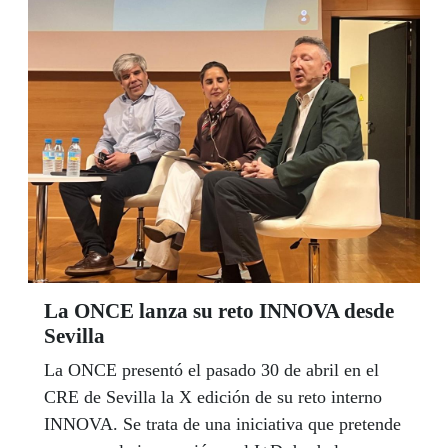
quien ha querido y hoy, madre de dos hijas, con
su mujer, Carolina, no necesita enarbolar la
bandera arcoíris para proclamar su orgullo por su
identidad sexual. Y siente que su ejemplo puede
servir de guía a muchas personas que todavía no
se atreven a dar ese paso. Ha sido durante un año
la directora de la ONCE en Torremolinos, la
cuna de los derechos LGTBIQ+ en España, y
desde el pasado mes gestiona los Servicios
Sociales de la ONCE en Málaga. | LUIS GRESA
La ONCE lanza su reto INNOVA desde
Sevilla
La ONCE presentó el pasado 30 de abril en el
CRE de Sevilla la X edición de su reto interno
INNOVA. Se trata de una iniciativa que pretende