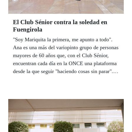
El Club Sénior contra la soledad en
Fuengirola
"Soy Mariquita la primera, me apunto a todo".
Ana es una más del variopinto grupo de personas
mayores de 60 años que, con el Club Sénior,
encuentran cada día en la ONCE una plataforma
desde la que seguir "haciendo cosas sin parar".
Su espíritu, intrépido, la llevó como a Mohamed
y Ángel, a inscribirse en este programa que
reúne a afiliados de toda España. Los tres tienen
algo en común: son personas mayores que viven
solas y que, con esta iniciativa, ponen pie
en pared y luchan contra la soledad no deseada.
Un grupo que durante 9 días vivió en Fuengirola