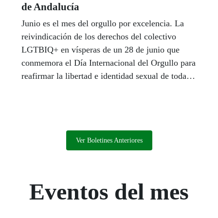
de Andalucía
Junio es el mes del orgullo por excelencia. La
reivindicación de los derechos del colectivo
LGTBIQ+ en vísperas de un 28 de junio que
conmemora el Día Internacional del Orgullo para
reafirmar la libertad e identidad sexual de todas
las personas sin distinción. El coordinador de
Diversidad de la Junta de Andalucía, Francisco
Obés, aboga en esta tribuna por educar en el
respeto para seguir avanzando en una sociedad
más diversa y más entre iguales. La ONCE
Ver Boletines Anteriores
volverá a dedicar su cupón a la celebración del
Orgullo en el sorteo del domingo 6 de julio.
Eventos del mes