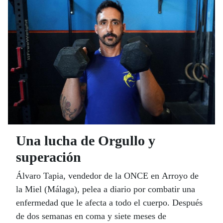
de fútbol, Rosado se marca ahora “hacer de Málaga
el corazón de la ONCE en Andalucía”. Lo dijo en
presencia del director general de la ONCE, Ángel
Sánchez, que definió a la ONCE como “una forma
de vida”, y de un alcalde de Málaga, y un
subdelegado del Gobierno en la provincia
comprometidos a seguir colaborando con el Grupo
Social ONCE.
Una lucha de Orgullo y
superación
Álvaro Tapia, vendedor de la ONCE en Arroyo de
la Miel (Málaga), pelea a diario por combatir una
enfermedad que le afecta a todo el cuerpo. Después
de dos semanas en coma y siete meses de