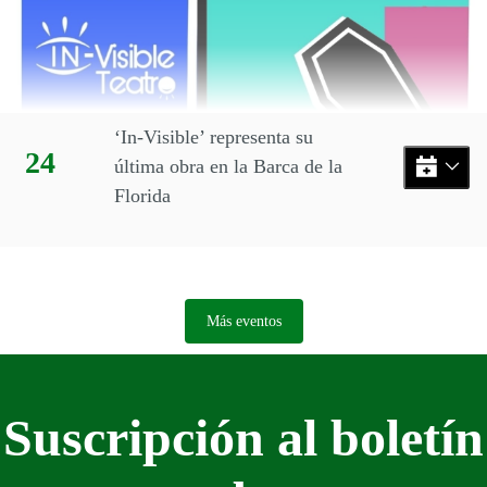
‘In-Visible’ representa su
Día:
24
última obra en la Barca de la
Florida
Más eventos
Suscripción al boletín