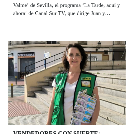
Valme’ de Sevilla, el programa ‘La Tarde, aquí y
ahora’ de Canal Sur TV, que dirige Juan y
Medio, la Federación Andaluza de Asociaciones
de Familias de Acogida y Colaboradoras y el
grupo empresarial jienense Macrosad con sus
Premios Solidarios 2025 en Andalucía. La gala
de entrega de premios, la máxima distinción que
concede la ONCE en Andalucía a iniciativa de su
Consejo Territorial, tendrá lugar en Jaén el
próximo 17 de junio en el Teatro Infanta Leonor.
VENDEDORES CON SUERTE: