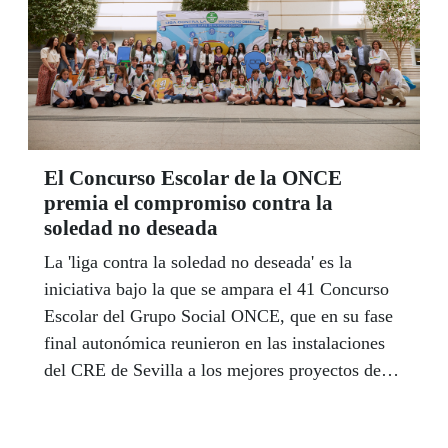
una experiencia cargada de actividades, sorpresas
y, sobre todo, buena compañía. | CRISTÓBAL
ANGULO
El Concurso Escolar de la ONCE
premia el compromiso contra la
soledad no deseada
La 'liga contra la soledad no deseada' es la
iniciativa bajo la que se ampara el 41 Concurso
Escolar del Grupo Social ONCE, que en su fase
final autonómica reunieron en las instalaciones
del CRE de Sevilla a los mejores proyectos de
las distintas categorías. Así, la ONCE entregó el
pasado 20 de mayo los premios al colegio Juan