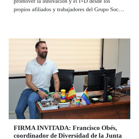
promover la innovación y el I+D desde los
propios afiliados y trabajadores del Grupo Social
ONCE. El responsable de Accesibilidad y Puesto
de trabajo Digital, Cristian Sainz, y el delegado
de la ONCE en Andalucía, Ceuta y Melilla,
Cristóbal Martínez asistieron al acto para dar el
pistoletazo de salida junto a la subdelegada,
María Martínez, de la edición en Andalucía.
FIRMA INVITADA: Francisco Obés,
coordinador de Diversidad de la Junta