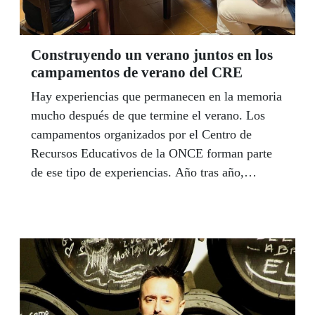
Construyendo un verano juntos en los
campamentos de verano del CRE
Hay experiencias que permanecen en la memoria
mucho después de que termine el verano. Los
campamentos organizados por el Centro de
Recursos Educativos de la ONCE forman parte
de ese tipo de experiencias. Año tras año,
decenas de niños y jóvenes con discapacidad
visual encuentran en ellos un espacio donde
disfrutar, crecer y descubrir nuevas capacidades
en un entorno adaptado a sus necesidades. Una
tradición que vertebra gran parte de las
relaciones sociales de los pequeños, que esperan
con ansia cada año esa semana de convivir con