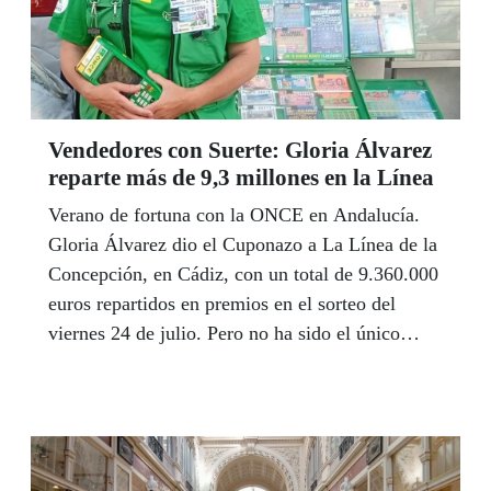
Vendedores con Suerte: Gloria Álvarez
reparte más de 9,3 millones en la Línea
Verano de fortuna con la ONCE en Andalucía.
Gloria Álvarez dio el Cuponazo a La Línea de la
Concepción, en Cádiz, con un total de 9.360.000
euros repartidos en premios en el sorteo del
viernes 24 de julio. Pero no ha sido el único
premio millonario en lo que va de verano.
Manuel González repartió 1,8 millones en
Fuengirola, Maria Pedrero 1,5 millones en La
Puebla del Río, la misma cantidad que dio José
Manuel Pereira en Nerja, Estrella Rodríguez, 1,1