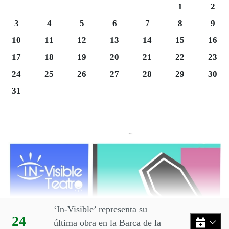
Sábado 1
Domi
1
2
Lunes 3
Martes 4
Miércoles 5
Jueves 6
Viernes 7
Sábado 8
Domi
3
4
5
6
7
8
9
Lunes 10
Martes 11
Miércoles 12
Jueves 13
Viernes 14
Sábado 15
Domi
10
11
12
13
14
15
16
Lunes 17
Martes 18
Miércoles 19
Jueves 20
Viernes 21
Sábado 22
Domi
17
18
19
20
21
22
23
Martes 25
Miércoles 26
Jueves 27
Viernes 28
Sábado 29
Domi
24
25
26
27
28
29
30
Lunes 31
31
Final del calendario
Eventos disponibles en el mes
‘In-Visible’ representa su
Día:
24
última obra en la Barca de la