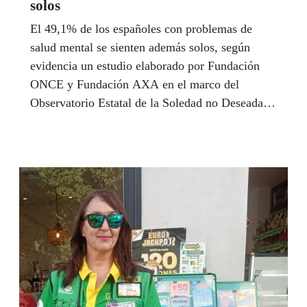
solos
El 49,1% de los españoles con problemas de
salud mental se sienten además solos, según
evidencia un estudio elaborado por Fundación
ONCE y Fundación AXA en el marco del
Observatorio Estatal de la Soledad no Deseada
(SoledadES), presentado el pasado 15 de julio en
Madrid. El trabajo analiza la prevalencia y
evolución del aislamiento involuntario y de los
problemas mentales y constata que los dos
fenómenos están muy relacionados y que
mientras el primero se mantiene estable (aunque
con matices) desde 2024, el segundo ha
aumentado casi seis puntos en los últimos dos
años.