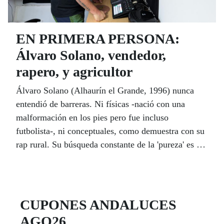
EN PRIMERA PERSONA:
Álvaro Solano, vendedor,
rapero, y agricultor
Álvaro Solano (Alhaurín el Grande, 1996) nunca
entendió de barreras. Ni físicas -nació con una
malformación en los pies pero fue incluso
futbolista-, ni conceptuales, como demuestra con su
rap rural. Su búsqueda constante de la 'pureza' es un
ejercicio de ontología que, en un mundo cada vez
más plástico, se esfuerza por destilar la esencia que
aún queda en las personas.
CUPONES ANDALUCES
AGO26