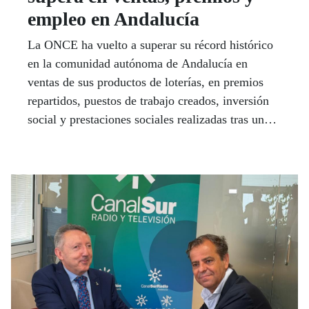
empleo en Andalucía
La ONCE ha vuelto a superar su récord histórico
en la comunidad autónoma de Andalucía en
ventas de sus productos de loterías, en premios
repartidos, puestos de trabajo creados, inversión
social y prestaciones sociales realizadas tras una
década de crecimiento continuado. Así lo recoge
el Informe de Valor Compartido 2025 que ha
estado presentado el delegado de la ONCE en
Andalucía, Ceuta y Melilla, Cristóbal Martínez en
las ocho capitales andaluzas, en Sevilla junto a la
presidenta del Consejo Territorial de la ONCE,
Isabel Viruet.