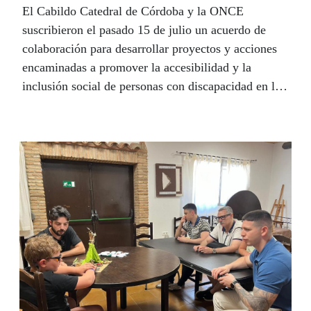
El Cabildo Catedral de Córdoba y la ONCE
suscribieron el pasado 15 de julio un acuerdo de
colaboración para desarrollar proyectos y acciones
encaminadas a promover la accesibilidad y la
inclusión social de personas con discapacidad en la
Mezquita-Catedral, monumento Patrimonio Mundial
de Excepcional Valor Universal. Fruto de este
convenio, las afiliadas y afiliados a la ONCE podrán
visitar gratis esta maravilla de la arquitectura, el arte
y la tolerancia que visitan al dos más de dos
millones de personas.