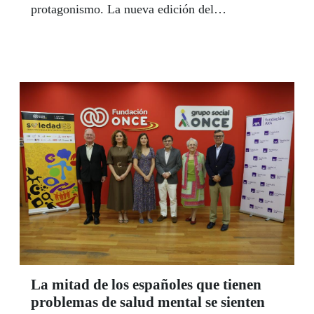
protagonismo. La nueva edición del
Campamento Inclusivo de Videojuegos Ga11y
reunió a una treintena de jóvenes, con y sin
discapacidad, en una experiencia educativa
diseñada para demostrar que el videojuego puede
ir mucho más allá del entretenimiento y
convertirse en una herramienta capaz de generar
aprendizaje, eliminar barreras y fomentar la
igualdad de oportunidades.
La mitad de los españoles que tienen
problemas de salud mental se sienten