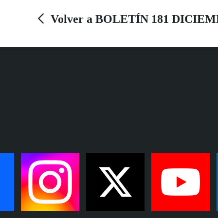
Punta Umbría. Un relato que comienza con la
Volver a BOLETÍN 181 DICIEM
ilusión de un premio millonario de la ONCE,
que sigue con cinco muertos en aguas del
Estrecho, y continúa con dos vendedores de la
ONCE, afiliados a la Organización por su
discapacidad visual grave, orgullosos de ser lo
que son. Un relato que aún no ha terminado,
porque la mar no termina nunca. La desgracia y
la fortuna unidas, como si fueran el revés del
mar. | LUIS GRESA