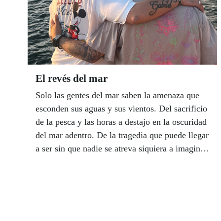
El revés del mar
Solo las gentes del mar saben la amenaza que
esconden sus aguas y sus vientos. Del sacrificio
de la pesca y las horas a destajo en la oscuridad
del mar adentro. De la tragedia que puede llegar
a ser sin que nadie se atreva siquiera a imaginar.
De vidas que se rompen hasta el fondo sin saber
por qué. La del ‘Blanca de Prieto’ es una de
esas historias que marcan la vida de un pueblo y
sus vecinos para siempre, pero sobre todo la de
una familia, como la de Juan José Díaz en