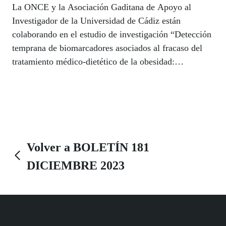
La ONCE y la Asociación Gaditana de Apoyo al
Investigador de la Universidad de Cádiz están
colaborando en el estudio de investigación “Detección
temprana de biomarcadores asociados al fracaso del
tratamiento médico-dietético de la obesidad:
retinopatía diabética asociado al daño pancreático”,
liderado por el doctor José Arturo Prada Oliveira.
También con un equipo multidisciplinar del Hospital
Universitario Virgen Macarena de Sevilla, integrado
por especialistas de los Servicios de Oftalmología,
Ginecología y Bioquímica Clínica, colabora la ONCE
Volver a BOLETÍN 181
en el proyecto de investigación ‘Evaluación de las
DICIEMBRE 2023
propiedades de las células madre amnióticas
mesenquimales humanas en la disfunción del endotelio
corneal’.