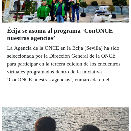
Écija se asoma al programa ‘ConONCE
nuestras agencias’
La Agencia de la ONCE en la Écija (Sevilla) ha sido
seleccionada por la Dirección General de la ONCE
para participar en la tercera edición de los encuentros
virtuales programados dentro de la iniciativa
‘ConONCE nuestras agencias’, enmarcada en el
programa Cultura Global ONCE, y cuyo objetivo es
dar a conocer cómo es la vida de las agencias, los
servicios que presta y sus características. Écija ha sido
el único centro andaluz en participar este año en este
programa.