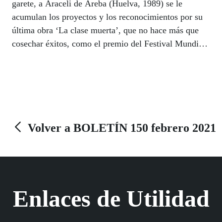
garete, a Araceli de Areba (Huelva, 1989) se le
acumulan los proyectos y los reconocimientos por su
última obra ‘La clase muerta’, que no hace más que
cosechar éxitos, como el premio del Festival Mundial
del Teatro de Mónaco, que recibirá este verano en el
Principado. Actriz, directora, dramaturga, y publicista,
de Areba dirige el Grupo Homero de la ONCE en
Sevilla desde sus inicios en 2012, y en este tiempo, a
razón de un estreno por año, se ha convertido en una
activista del teatro como medio de compromiso y de
Volver a BOLETÍN 150 febrero 2021
cambio social. Su fórmula, disciplina y trabajo duro,
pero con el corazón por delante, y eso sí, con un punto
de absurdo siempre en el guion. | LUIS GRESA
Enlaces de Utilidad