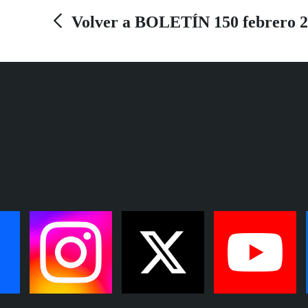
despliega toda su hermosura y derrocha todo su
Volver a BOLETÍN 150 febrero 
arte sobre las tablas, como demuestra en el dúo
que protagoniza con su director, de una estética
lorquiana y una belleza artística que conmueven
al espectador. El próximo día 21 actuarán en el
Centro Atalaya TNT de Sevilla.