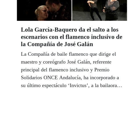
Lola García-Baquero da el salto a los
escenarios con el flamenco inclusivo de
la Compañía de José Galán
La Compañía de baile flamenco que dirige el
maestro y coreógrafo José Galán, referente
principal del flamenco inclusivo y Premio
Solidarios ONCE Andalucía, ha incorporado a
su último espectáculo ‘Invictus’, a la bailaora
de Torreblanca Dolores García-Baquero. Lola
perdió la visión en 2012 en un momento de su
vida de crisis total que superó #8211sostiene
aún con emoción-, gracias a la ONCE. Hoy es
una mujer nueva que arroja todo su coraje,