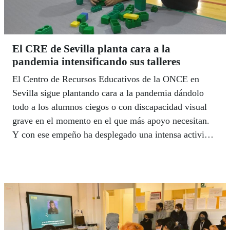
El CRE de Sevilla planta cara a la
pandemia intensificando sus talleres
El Centro de Recursos Educativos de la ONCE en
Sevilla sigue plantando cara a la pandemia dándolo
todo a los alumnos ciegos o con discapacidad visual
grave en el momento en el que más apoyo necesitan.
Y con ese empeño ha desplegado una intensa actividad
de talleres durante el primer trimestre que va a seguir
impartiendo en estos meses mientras la normativa
autonómica lo permita, con todas las garantías que
exigen los protocolos COVID19. La oferta incluye
actividades de animación a la lectura, destrezas
manipulativas, autonomía, música, idiomas, ajedrez y