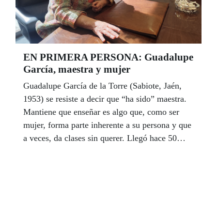
EN PRIMERA PERSONA: Guadalupe
García, maestra y mujer
Guadalupe García de la Torre (Sabiote, Jaén,
1953) se resiste a decir que “ha sido” maestra.
Mantiene que enseñar es algo que, como ser
mujer, forma parte inherente a su persona y que
a veces, da clases sin querer. Llegó hace 50
años a Málaga y casi 30 a la ONCE, y desde
entonces no ha parado de hacer lo que más
disfruta: ayudar en lo que pueda. Un esfuerzo
que se ve reflejado en el trato que recibe en la
sede malagueña, donde apenas puede andar
unos metros sin que la paren. | CRISTÓBAL