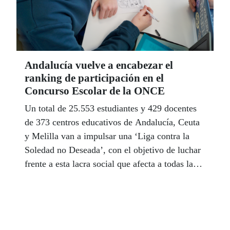
Andalucía vuelve a encabezar el
ranking de participación en el
Concurso Escolar de la ONCE
Un total de 25.553 estudiantes y 429 docentes
de 373 centros educativos de Andalucía, Ceuta
y Melilla van a impulsar una ‘Liga contra la
Soledad no Deseada’, con el objetivo de luchar
frente a esta lacra social que afecta a todas las
etapas de la vida, también a la infancia y la
adolescencia. La comunidad autónoma vuelve a
encabezar así el ranking de participación en el
Concurso Escolar de la ONCE que este año