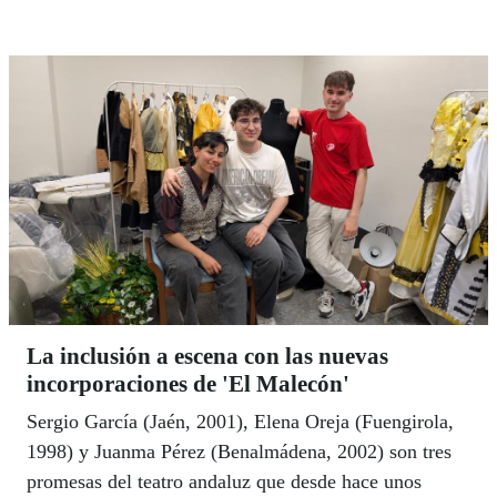
ONCE en Cádiz, y Belén Jiménez, vendedora en
Granada, han vivido en algún momento de sus vidas
en sus carnes el desprecio y la discriminación por su
orientación sexual y temen ahora por el retroceso en
los derechos del colectivo. Los dos llevan su amor
como bandera. Es una cuestión de principios y, sobre
todo, de Orgullo. | LUIS GRESA
La inclusión a escena con las nuevas
incorporaciones de 'El Malecón'
Sergio García (Jaén, 2001), Elena Oreja (Fuengirola,
1998) y Juanma Pérez (Benalmádena, 2002) son tres
promesas del teatro andaluz que desde hace unos