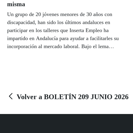
misma
Un grupo de 20 jóvenes menores de 30 años con
discapacidad, han sido los últimos andaluces en
participar en los talleres que Inserta Empleo ha
impartido en Andalucía para ayudar a facilitarles su
incorporación al mercado laboral. Bajo el lema
‘Descubre tu talento, abriendo puertas’ Inserta ha
realizado cursos en todas las provincias andaluzas con
un objetivo claro, reforzar la autoestima y autonomía
de los jóvenes con discapacidad y enseñarles a confiar
en ellos con certeza y seguridad para lograr un empleo
pero, sobre todo, para ganarse su sitio en la sociedad.
Volver a BOLETÍN 209 JUNIO 2026