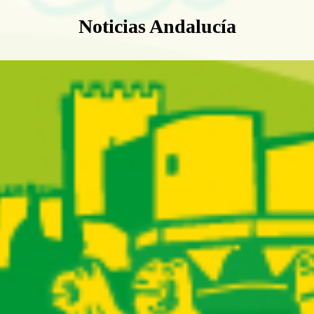
Boletín Noticias Andalucía
Noticias Andalucía