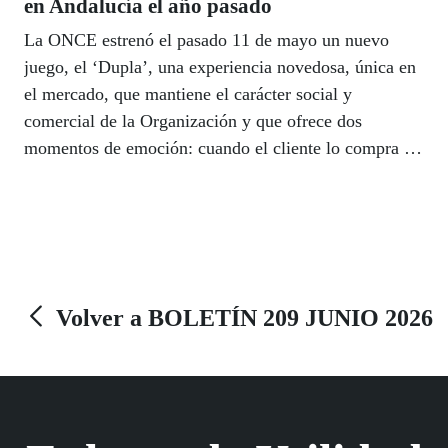
en Andalucía el año pasado
La ONCE estrenó el pasado 11 de mayo un nuevo
juego, el ‘Dupla’, una experiencia novedosa, única en
el mercado, que mantiene el carácter social y
comercial de la Organización y que ofrece dos
momentos de emoción: cuando el cliente lo compra y
descubre el premio al que opta, y en el momento del
sorteo al comprobar si su número tiene premio. En
Andalucía, el director general adjunto de Juego,
Patricio Cárceles, presentó esta nueva propuesta
encaminada a superar los 522 millones de euros en
premios repartidos en Andalucía el año pasado.
Volver a BOLETÍN 209 JUNIO 2026