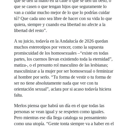
que se den la mano en la calle o que se den un beso, o
que se casen o que tengan hijos que seguramente lo
van a cuidar mucho mejor de lo que lo podrías cuidar
tú? Que cada uno sea libre de hacer con su vida lo que
quiera, siempre y cuando esa libertad no afecte a la
libertad del resto”.
A su juicio, todavía en la Andalucía de 2026 quedan
muchos estereotipos por vencer, como la supuesta
promiscuidad de los homosexuales –“existe en todas
partes, los cuernos llevan existiendo toda la eternidad”,
matiza-, o el presunto rol masculino de las lesbianas;
masculinizar a la mujer por ser homosexual o feminizar
al hombre por serlo. “Tu forma de vestir o tu forma de
ser no tiene absolutamente nada que ver con tu
orientación sexual”, aclara por si acaso todavía hiciera
falta.
Merlos piensa que habrá un día en el que todas las
personas se vean igual y se respeten como iguales.
Pero mientras ese día llega cataloga su pensamiento
como una utopía. “Gente tonta siempre va a haber en el