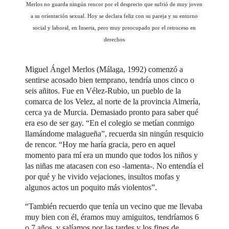
Merlos no guarda ningún rencor por el desprecio que sufrió de muy joven
a su orientación sexual. Hoy se declara feliz con su pareja y su entorno
social y laboral, en Inserta, pero muy preocupado por el retroceso en
derechos
Miguel Ángel Merlos (Málaga, 1992) comenzó a
sentirse acosado bien temprano, tendría unos cinco o
seis añitos. Fue en Vélez-Rubio, un pueblo de la
comarca de los Velez, al norte de la provincia Almería,
cerca ya de Murcia. Demasiado pronto para saber qué
era eso de ser gay. “En el colegio se metían conmigo
llamándome malagueña”, recuerda sin ningún resquicio
de rencor. “Hoy me haría gracia, pero en aquel
momento para mí era un mundo que todos los niños y
las niñas me atacasen con eso -lamenta-. No entendía el
por qué y he vivido vejaciones, insultos mofas y
algunos actos un poquito más violentos”.
“También recuerdo que tenía un vecino que me llevaba
muy bien con él, éramos muy amiguitos, tendríamos 6
o 7 años, y salíamos por las tardes y los fines de