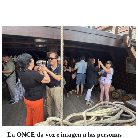
espaldarazo que necesitaba y en 2021 lanzó su primera
novela 'El demonio que me acecha' . Con una acogida
cada vez mejor, Inés ha profundizado en la novela
negra y policíaca, y el pasado 2 de junio presentó
"ante su gente" de la ONCE en Córdoba su nuevo
libro, "Volver a nunca jamás".
La ONCE da voz e imagen a las personas