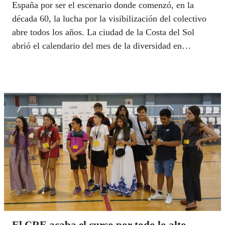
España por ser el escenario donde comenzó, en la
década 60, la lucha por la visibilización del colectivo
abre todos los años. La ciudad de la Costa del Sol
abrió el calendario del mes de la diversidad en
Andalucía con un programa de actividades que
desembocó en la marcha del Pride por sus calles, que
se celebró el pasado 6 de junio. La capital andaluza la
celebró el sábado 27 con decenas de miles de
participantes. En ambas marchas los participantes
compartieron la misma sensación de estar haciendo
historia dentro de la ONCE.