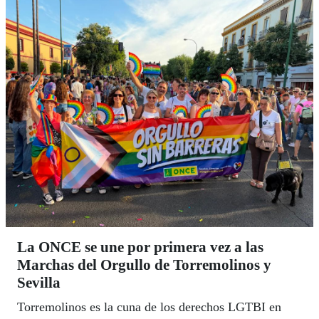
Social ONCE, que es hoy el tercer mayor empleador
de España y el primero a nivel mundial de personas
con discapacidad. Juliet, Florín, Norma e Iván son
cuatro ejemplos más de la riqueza humana que atesora
la ONCE.
La ONCE se une por primera vez a las
Marchas del Orgullo de Torremolinos y
Sevilla
Torremolinos es la cuna de los derechos LGTBI en