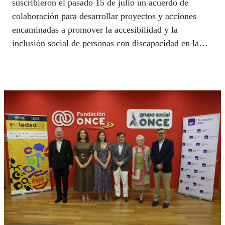
suscribieron el pasado 15 de julio un acuerdo de
colaboración para desarrollar proyectos y acciones
encaminadas a promover la accesibilidad y la
inclusión social de personas con discapacidad en la
Mezquita-Catedral, monumento Patrimonio Mundial
de Excepcional Valor Universal. Fruto de este
convenio, las afiliadas y afiliados a la ONCE podrán
visitar gratis esta maravilla de la arquitectura, el arte y
la tolerancia que visitan al dos más de dos millones de
personas.