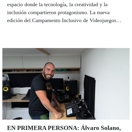
espacio donde la tecnología, la creatividad y la
inclusión compartieron protagonismo. La nueva
edición del Campamento Inclusivo de Videojuegos
Ga11y reunió a una treintena de jóvenes, con y sin
discapacidad, en una experiencia educativa diseñada
para demostrar que el videojuego puede ir mucho más
allá del entretenimiento y convertirse en una
herramienta capaz de generar aprendizaje, eliminar
barreras y fomentar la igualdad de oportunidades.
EN PRIMERA PERSONA: Álvaro Solano,