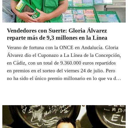
Vendedores con Suerte: Gloria Álvarez
reparte más de 9,3 millones en la Línea
Verano de fortuna con la ONCE en Andalucía. Gloria
Álvarez dio el Cuponazo a La Línea de la Concepción,
en Cádiz, con un total de 9.360.000 euros repartidos
en premios en el sorteo del viernes 24 de julio. Pero
no ha sido el único premio millonario en lo que va de
verano. Manuel González repartió 1,8 millones en
Fuengirola, Maria Pedrero 1,5 millones en La Puebla
del Río, la misma cantidad que dio José Manuel
Pereira en Nerja, Estrella Rodríguez, 1,1 millones en
Alcalá de Guadaira y José Manuel Campos otro millón
en Fuengirola.