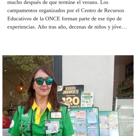
mucho después de que termine el verano. Los
campamentos organizados por el Centro de Recursos
Educativos de la ONCE forman parte de ese tipo de
experiencias. Año tras año, decenas de niños y jóvenes
con discapacidad visual encuentran en ellos un espacio
donde disfrutar, crecer y descubrir nuevas capacidades
en un entorno adaptado a sus necesidades. Una
tradición que vertebra gran parte de las relaciones
sociales de los pequeños, que esperan con ansia cada
año esa semana de convivir con sus amigos.