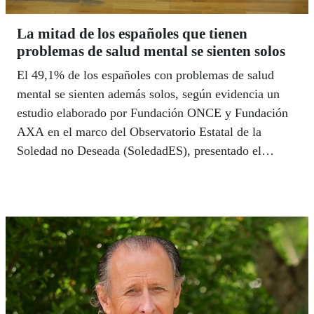
La mitad de los españoles que tienen
problemas de salud mental se sienten solos
El 49,1% de los españoles con problemas de salud
mental se sienten además solos, según evidencia un
estudio elaborado por Fundación ONCE y Fundación
AXA en el marco del Observatorio Estatal de la
Soledad no Deseada (SoledadES), presentado el
pasado 15 de julio en Madrid. El trabajo analiza la
prevalencia y evolución del aislamiento involuntario y
de los problemas mentales y constata que los dos
fenómenos están muy relacionados y que mientras el
primero se mantiene estable (aunque con matices)
desde 2024, el segundo ha aumentado casi seis puntos
en los últimos dos años.