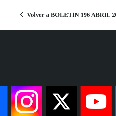
el pasado 22 de marzo, en un Teatro de la Tía
Norica que vibró y se emocionó con los
Volver a BOLETÍN 196 ABRIL 2
ganadores de esta edición.