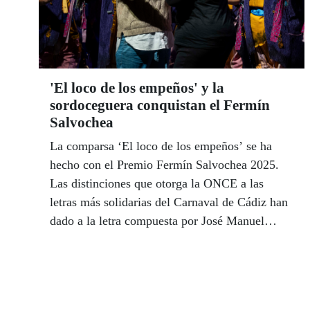
'El loco de los empeños' y la
sordoceguera conquistan el Fermín
Salvochea
La comparsa ‘El loco de los empeños’ se ha
hecho con el Premio Fermín Salvochea 2025.
Las distinciones que otorga la ONCE a las
letras más solidarias del Carnaval de Cádiz han
dado a la letra compuesta por José Manuel
Pinto el primer premio de la XXXII edición de
los premios por su letra ‘Se tocan’, una
apasionada reivindicación de la realidad de las
personas con sordoceguera. Los gala tuvo lugar