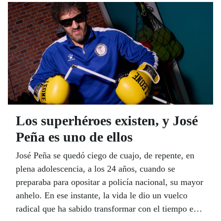
en el terreno más personal y sus expectativas
también para la ONCE. ¿Qué esperan de la
Organización en este año que acaba de arrancar?
Un 2026 que, confiemos, traiga calma, certezas y
esperanzas a este mundo tan convulso. ¡Muy Feliz
2026 para todas y todos!
Los superhéroes existen, y José
Peña es uno de ellos
José Peña se quedó ciego de cuajo, de repente, en
plena adolescencia, a los 24 años, cuando se
preparaba para opositar a policía nacional, su mayor
anhelo. En ese instante, la vida le dio un vuelco
radical que ha sabido transformar con el tiempo en