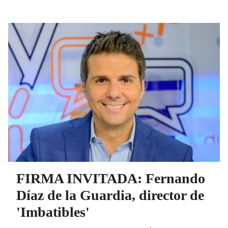
fuerza, pasión y bondad hasta convertirse en todo un
referente por su capacidad y entrega para ayudar a
los demás, especialmente a los más vulnerables.
Una fuente de ilusión y esperanza para los niños
ingresados en el Hospital Virgen del Rocío de
Sevilla. Un tipo tan duro en el ring como sensible
fuera de él. Un protagonista fijo en el cartel del
proyecto ‘Imbatibles’, de Fernando Díaz de la
Guardia, otro crac, con el que ha hecho un tándem
perfecto para demostrar al mundo que,
efectivamente, los superhéroes existen, aunque le
cueste reconocerlo.
FIRMA INVITADA: Fernando
Díaz de la Guardia, director de
'Imbatibles'