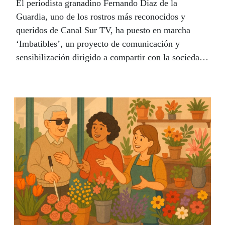
El periodista granadino Fernando Díaz de la
Guardia, uno de los rostros más reconocidos y
queridos de Canal Sur TV, ha puesto en marcha
‘Imbatibles’, un proyecto de comunicación y
sensibilización dirigido a compartir con la sociedad
ejemplos de superación que son fuente de
inspiración, como el boxeador José Peña. En esta
primera tribuna de Firma Invitada del nuevo año
Díaz de la Guardia explica la singularidad de este
nuevo espacio de concienciación social que
recorrerá Andalucía en este 2026.