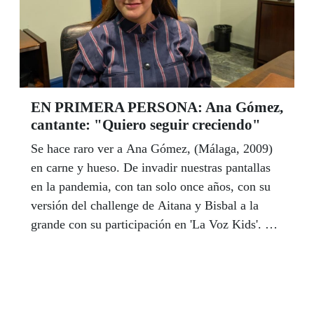
EN PRIMERA PERSONA: Ana Gómez,
cantante: "Quiero seguir creciendo"
Se hace raro ver a Ana Gómez, (Málaga, 2009)
en carne y hueso. De invadir nuestras pantallas
en la pandemia, con tan solo once años, con su
versión del challenge de Aitana y Bisbal a la
grande con su participación en 'La Voz Kids'. La
meteórica carrera de una artista en ciernes no es
más que una promesa que ella se hace a sí misma
"sobre todo, quiero seguir creciendo" dice la
joven, que aun adolescente, ya lucha cada día