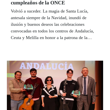
cumpleaños de la ONCE
Volvió a suceder. La magia de Santa Lucía,
antesala siempre de la Navidad, inundó de
ilusión y buenos deseos las celebraciones
convocadas en todos los centros de Andalucía,
Ceuta y Melilla en honor a la patrona de la
ONCE. Miles de personas, afiliados, vendedores,
trabajadores y amigos de la ONCE y del Grupo
Social ONCE, participaron con enorme alegría
en los actos convocados para celebrar el 87
cumpleaños de la Organización. En el acto
central de Sevilla, el delegado de la ONCE en
Andalucía, Ceuta y Melilla, Cristóbal Martínez,
agradeció a los trabajadores, vendedores y
afiliados su entrega en este pasado año y se
mostró orgulloso del balance conseguido en el