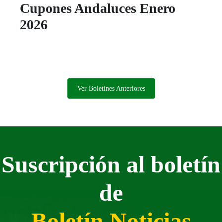
por hacerse un hueco en la industria que ama.
Cupones Andaluces Enero
2026
Ver Boletines Anteriores
Suscripción al boletín
de
Boletín Noticias