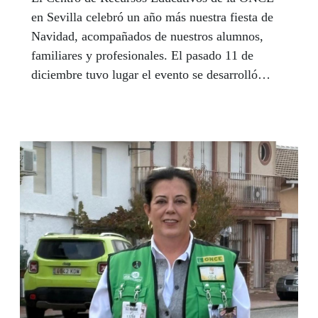
en Sevilla celebró un año más nuestra fiesta de
Navidad, acompañados de nuestros alumnos,
familiares y profesionales. El pasado 11 de
diciembre tuvo lugar el evento se desarrolló
entorno a los adornos navideños, envueltos en
los villancicos que armonizaban el encuentro,
nos reunimos alrededor de 140 personas para
disfrutar de este entrañable y tradicional
momento para despedir el primer trimestre del
curso escolar y desearnos felices fiestas.