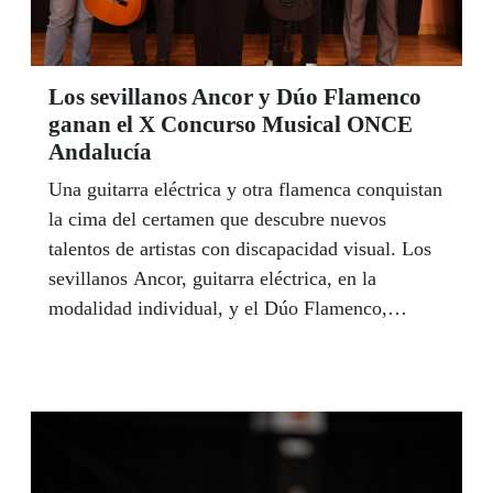
último año.
Los sevillanos Ancor y Dúo Flamenco
ganan el X Concurso Musical ONCE
Andalucía
Una guitarra eléctrica y otra flamenca conquistan
la cima del certamen que descubre nuevos
talentos de artistas con discapacidad visual. Los
sevillanos Ancor, guitarra eléctrica, en la
modalidad individual, y el Dúo Flamenco,
integrado por el guitarrista Juan Antonio
Fernández, acompañado al cante por Nacho
Bumburu, en la categoría grupal, se proclamaron
el pasado 1 de diciembre ganadores del X
Concurso Musical ONCE Andalucía.