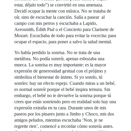
estar, déjalo todo”) se convirtió en una amenaza.
Decidí ocupar la mente con música. No se trataba de
oír, sino de escuchar la canción. Salía a pasear al
campo con mis perros y escuchaba a Lapido,
Aerosmith, Édith Piaf o el Concierto para Clarinete de
Mozart. Escuchaba de todo para evitar la vocecita: para
ocupar el espacio, para poner a salvo la salud mental.
Yo había perdido la sonrisa. No se trata de una
metáfora. No podía sonreír, apenas esbozaba una
mueca. La sonrisa es muy importante: es la mayor
expresión de generosidad gestual con el prójimo y
simboliza el bienestar de ánimo. Si yo sonrío, tú
sonríes: hay un efecto espejo. Cuando miras a un bebé,
es normal sonreír porque el bebé inspira ternura. Sin
embargo, el bebé no te devuelve la sonrisa porque tú
crees que estás sonriendo pero en realidad solo hay una
expresión extraña en tu cara. Durante unos de mis
paseos por los pinares junto a Jimbo y Choco, mis dos
amigos peludos, mientras escuchaba ‘Non, je ne
regrette rien’, comencé a recordar cómo sonreía antes.