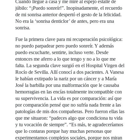
Cuando llegué a casa y me miré al espejo estallé de
júbilo: “¡Puedo sonreír!”. Inopinadamente, el recuerdo
de mi sonrisa anterior despertó el gesto de la felicidad.
No era la ‘sonrisa denticlor’ de antes, pero era una
sonrisa.
Fue la primera clave para mi recuperación psicológica:
no puedo parpadear pero puedo sonreír. Y además
puedo escucharte, sentirte, incluso verte. Desde
entonces me aferro a lo que tengo y no a lo que me
falta. La segunda clave surgió en el Hospital Virgen del
Rocío de Sevilla. Allí conocí a dos pacientes. A Vanesa
le habían extirpado la nariz por un cáncer y a María
José la barbilla por una malformación que le causaba
hemorragias en las encías totalmente incompatible con
su supervivencia. La vida es por comparación: así que
por comparación pensé que no sufría nada frente a las
patologías de mis dos compañeras. Pero fueron ellas las
que me situaron: “padeces algo que condiciona tu vida
y tu vocación de siempre”. “Es más, te agradeceríamos
que lo contaras porque hay muchas personas que
experimentamos complejos sociales, porque nos miran