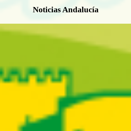
Boletín Noticias Andalucía
Noticias Andalucía