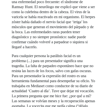
una enfermedad poco frecuente: el síndrome de
Ramsay Hunt. El neurólogo me explicó que viene a ser
como la culebrina dentro de la cabeza. El virus de la
varicela se había reactivado en mi organismo. El herpes
zóster había dañado el nervio facial que ‘irriga’ los
músculos que generan el movimiento del párpado y de
la boca. Las enfermedades raras pueden tener
diagnóstico y no siempre pronóstico: nadie puede
confirmar cuándo volveré a parpadear o siquiera si
llegaré a hacerlo.
Para cualquier persona la parálisis facial es un
problema (...) para un presentador significa una
tragedia. La falta de parpadeo espontáneo hace que no
resista las luces de los focos, salvo con gafas oscuras.
Para un presentador la expresión del rostro es una
herramienta fundamental para desempeñar su oficio. Yo
trabajaba en Mediaset como conductor de su diario de
actualidad ‘Cuatro al día’. Tuve que dejar mi vocación.
La primera pregunta que me hice fue: ¿por qué a mí?
Las semanas se volvían meses y la recuperación apenas
asomaba. La vocecita que me pedía calma (“déjalo