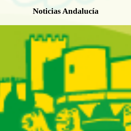
Boletín Noticias Andalucía
Noticias Andalucía