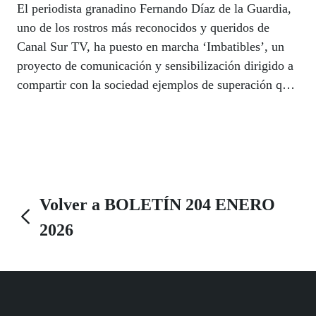
El periodista granadino Fernando Díaz de la Guardia,
uno de los rostros más reconocidos y queridos de
Canal Sur TV, ha puesto en marcha ‘Imbatibles’, un
proyecto de comunicación y sensibilización dirigido a
compartir con la sociedad ejemplos de superación que
son fuente de inspiración, como el boxeador José
Peña. En esta primera tribuna de Firma Invitada del
nuevo año Díaz de la Guardia explica la singularidad
de este nuevo espacio de concienciación social que
recorrerá Andalucía en este 2026.
Volver a BOLETÍN 204 ENERO
2026