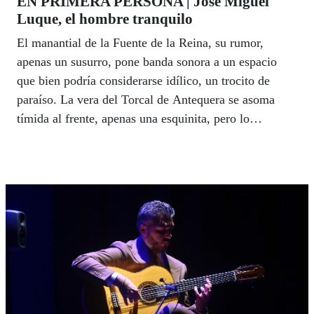
EN PRIMERA PERSONA | José Miguel
Luque, el hombre tranquilo
El manantial de la Fuente de la Reina, su rumor,
apenas un susurro, pone banda sonora a un espacio
que bien podría considerarse idílico, un trocito de
paraíso. La vera del Torcal de Antequera se asoma
tímida al frente, apenas una esquinita, pero lo
suficiente como para intuir su capricho. Por detrás, la
cornisa de la Sierra de Abdalajís abraza el entorno
imponiendo su perfil más rocoso. Y en medio, un
paraje de aguacates, sobre todo, naranjos, limoneros y
otras especies que se van mezclando en un aparente
desorden con líneas de huerto que anuncian el fruto de
nuevas siembras. Allí la lluvia, el viento, o el sol se
convierten en un espectáculo vivo de la naturaleza,
como el manto de estrellas que regala cada noche el
cielo del Valle de Abdajalís.