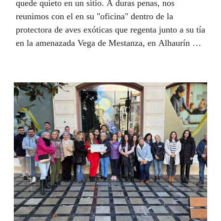
quede quieto en un sitio. A duras penas, nos
reunimos con el en su "oficina" dentro de la
protectora de aves exóticas que regenta junto a su tía
en la amenazada Vega de Mestanza, en Alhaurín de
la Torre, Málaga. El lugar es un reflejo de lo que
Mané es: un collage de elementos aparentemente
inconexos que, sin embargo, tienen una
personalidad propia como conjunto que resuena con
el entrevistado. Y es que Mané, antes María
Vanessa, dos veces atleta paralímpica e hija
predilecta de su pueblo, es eso: la acumulación de
las cosas que pudo hacer. Y en una balda aparte, con
especial cariño, las que le dijeron que no podría
hacer y aun así consiguió.