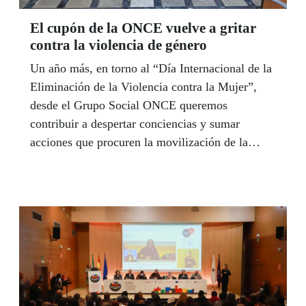
El cupón de la ONCE vuelve a gritar
contra la violencia de género
Un año más, en torno al “Día Internacional de la
Eliminación de la Violencia contra la Mujer”,
desde el Grupo Social ONCE queremos
contribuir a despertar conciencias y sumar
acciones que procuren la movilización de la
sociedad para luchar contra esta lacra, porque
uniendo voluntades y actuando en la misma
dirección seremos más eficaces en la prevención
y detección, y en la aportación de ayuda con la
publicación de un manifiesto y la inclusión de la
imagen de este 25N en nuestra mayor
herramienta de cambio social: nuestro cupón.