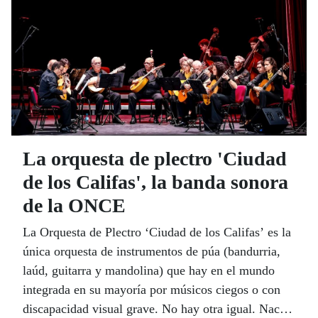
discapacidad visual en España y el Mundo.
Afiliados que nacieron el mismo año que la
ONCE comparten su memoria y sus deseos para
la ONCE del futuro.
La orquesta de plectro 'Ciudad
de los Califas', la banda sonora
de la ONCE
La Orquesta de Plectro ‘Ciudad de los Califas’ es la
única orquesta de instrumentos de púa (bandurria,
laúd, guitarra y mandolina) que hay en el mundo
integrada en su mayoría por músicos ciegos o con
discapacidad visual grave. No hay otra igual. Nació