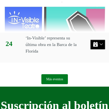
Eventos disponibles en el mes
‘In-Visible’ representa su
Día:
24
última obra en la Barca de la
Florida
Más eventos
Suscripción al boletín