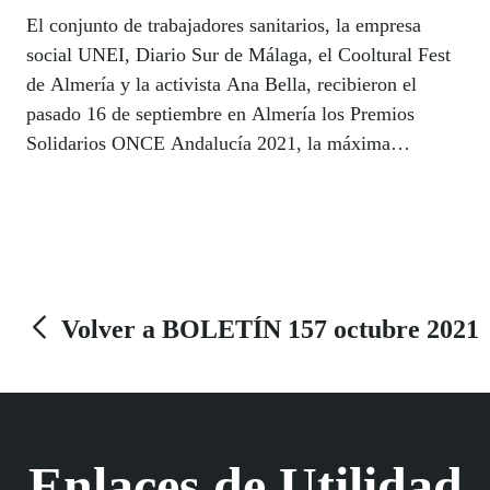
El conjunto de trabajadores sanitarios, la empresa
social UNEI, Diario Sur de Málaga, el Cooltural Fest
de Almería y la activista Ana Bella, recibieron el
pasado 16 de septiembre en Almería los Premios
Solidarios ONCE Andalucía 2021, la máxima
distinción institucional que la ONCE y el Grupo
Social ONCE conceden anualmente a nivel
autonómico, que este año se han celebrado bajo el
lema ‘Separadamente juntos’, tras la suspensión de los
premios el año pasado por la pandemia.
Volver a BOLETÍN 157 octubre 2021
Enlaces de Utilidad