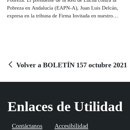
Pobreza en Andalucía (EAPN-A), Juan Luis Delcán,
expresa en la tribuna de Firma Invitada en nuestro
Boletín su "seria preocupación por el aumento
progresivo de las tasas de pobreza en la Comunidad
Autónoma de Andalucía y por las consecuencias
socioeconómicas que la pandemia de la COVID-19
está provocando".
Volver a BOLETÍN 157 octubre 2021
Enlaces de Utilidad
Contáctanos
Accesibilidad