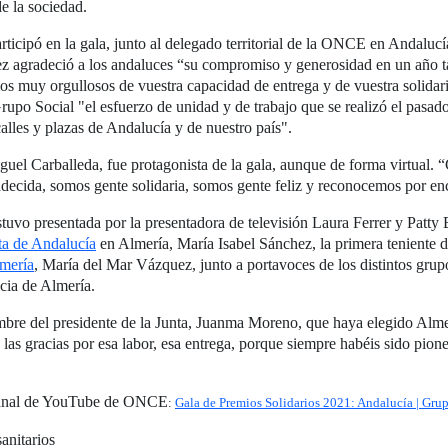
de la sociedad.
icipó en la gala, junto al delegado territorial de la ONCE en Andalucía
ez agradeció a los andaluces “su compromiso y generosidad en un año tan
os muy orgullosos de vuestra capacidad de entrega y de vuestra solidar
rupo Social "el esfuerzo de unidad y de trabajo que se realizó el pasad
calles y plazas de Andalucía y de nuestro país".
l Carballeda, fue protagonista de la gala, aunque de forma virtual. “C
ecida, somos gente solidaria, somos gente feliz y reconocemos por enc
estuvo presentada por la presentadora de televisión Laura Ferrer y Patty
a de Andalucía
en Almería, María Isabel Sánchez, la primera teniente d
mería
, María del Mar Vázquez, junto a portavoces de los distintos grup
ncia de Almería.
e del presidente de la Junta, Juanma Moreno, que haya elegido Almería
 las gracias por esa labor, esa entrega, porque siempre habéis sido pion
 Canal de YouTube de ONCE
:
Gala de Premios Solidarios 2021: Andalucía | Gr
anitarios