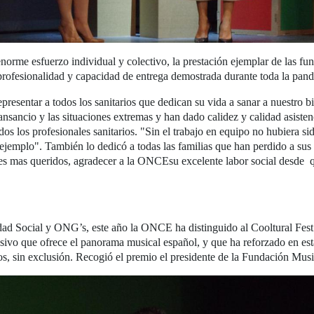
norme esfuerzo individual y colectivo, la prestación ejemplar de las fun
la profesionalidad y capacidad de entrega demostrada durante toda la pan
presentar a todos los sanitarios que dedican su vida a sanar a nuestro 
nsancio y las situaciones extremas y han dado calidez y calidad asistenc
os los profesionales sanitarios. "Sin el trabajo en equipo no hubiera s
emplo". También lo dedicó a todas las familias que han perdido a sus 
res mas queridos, agradecer a la ONCEsu excelente labor social desde q
dad Social y ONG’s, este año la ONCE ha distinguido al Cooltural Fest
clusivo que ofrece el panorama musical español, y que ha reforzado en est
os, sin exclusión. Recogió el premio el presidente de la Fundación Musi