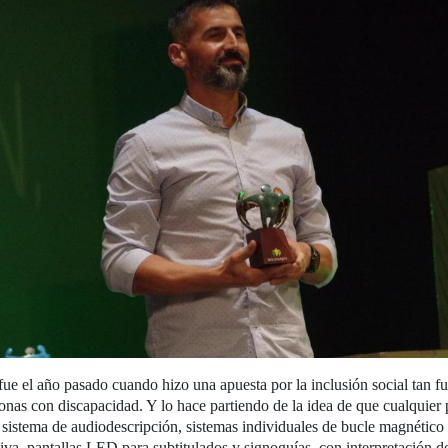
ue el año pasado cuando hizo una apuesta por la inclusión social tan fu
onas con discapacidad. Y lo hace partiendo de la idea de que cualquier 
n sistema de audiodescripción, sistemas individuales de bucle magnético
tiva, pantallas LED para subtitulados y signoguías, con interpretación