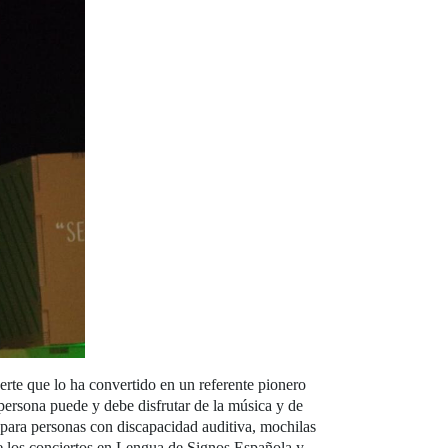
erte que lo ha convertido en un referente pionero
persona puede y debe disfrutar de la música y de
 para personas con discapacidad auditiva, mochilas
 de los conciertos en Lengua de Signos Española y