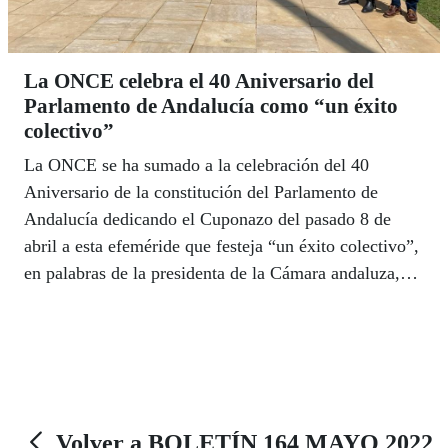
La ONCE celebra el 40 Aniversario del
Parlamento de Andalucía como “un éxito
colectivo”
La ONCE se ha sumado a la celebración del 40
Aniversario de la constitución del Parlamento de
Andalucía dedicando el Cuponazo del pasado 8 de
abril a esta efeméride que festeja “un éxito colectivo”,
en palabras de la presidenta de la Cámara andaluza,
Marta Bosquet. Los integrantes de la Mesa de la
Cámara y portavoces de los Grupos Parlamentarios,
junto al equipo directivo de la ONCE en Andalucía y
el Consejo Territorial en pleno, participaron en el acto.
El delegado territorial, Cristóbal Martínez, pidió a los
representantes andaluces “más diálogo, más consenso
Volver a BOLETÍN 164 MAYO 2022