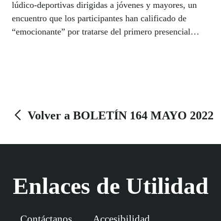
lúdico-deportivas dirigidas a jóvenes y mayores, un
encuentro que los participantes han calificado de
“emocionante” por tratarse del primero presencial
después de dos años de pandemia. En el primero de
ellos jugaron con las emociones a través de distintos
talleres, mientras que los más adultos hicieron
coreografías grupales, se introdujeron en el mundo del
goalball, trabajaron las habilidades artísticas y
profundizaron en el conocimiento del campo de la
Volver a BOLETÍN 164 MAYO 2022
nutrición.
Enlaces de Utilidad
Contáctanos
Accesibilidad