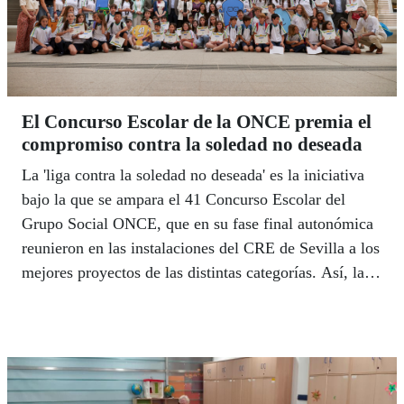
El Concurso Escolar de la ONCE premia el
compromiso contra la soledad no deseada
La 'liga contra la soledad no deseada' es la iniciativa
bajo la que se ampara el 41 Concurso Escolar del
Grupo Social ONCE, que en su fase final autonómica
reunieron en las instalaciones del CRE de Sevilla a los
mejores proyectos de las distintas categorías. Así, la
ONCE entregó el pasado 20 de mayo los premios al
colegio Juan XXIII de Caniles (Granada), Novaschool
Añoreta de Rincón de la Victoria y el IES Antonio
Gala de Alhaurín el Grande (Málaga).