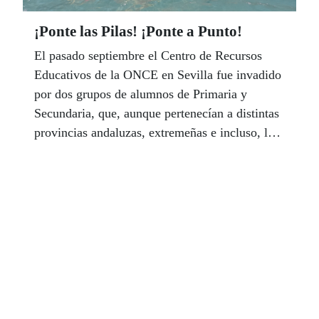
¡Ponte las Pilas! ¡Ponte a Punto!
El pasado septiembre el Centro de Recursos
Educativos de la ONCE en Sevilla fue invadido
por dos grupos de alumnos de Primaria y
Secundaria, que, aunque pertenecían a distintas
provincias andaluzas, extremeñas e incluso, la
ciudad autónoma de Ceuta, se pusieron de
acuerdo para sumergirse en una estupenda
aventura y con un objetivo común: llenar sus
mochilas de todos los recursos que pudieran
encontrar en el CRE antes de incorporarse a sus
centros educativos.