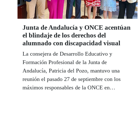
Junta de Andalucía y ONCE acentúan
el blindaje de los derechos del
alumnado con discapacidad visual
La consejera de Desarrollo Educativo y
Formación Profesional de la Junta de
Andalucía, Patricia del Pozo, mantuvo una
reunión el pasado 27 de septiembre con los
máximos responsables de la ONCE en
Andalucía, a quienes trasladó el compromiso
del Gobierno andaluz para reforzar el blindaje
de los derechos del alumnado con ceguera o
discapacidad visual grave. ONCE y Junta
firmarán este mes la renovación del convenio
que acentuará ese refuerzo en derechos. Al