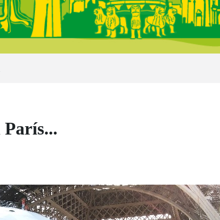
n
París...