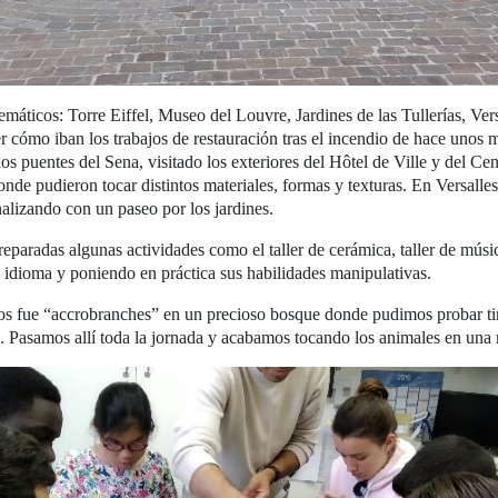
ticos: Torre Eiffel, Museo del Louvre, Jardines de las Tullerías, Vers
ómo iban los trabajos de restauración tras el incendio de hace unos me
os puentes del Sena, visitado los exteriores del Hôtel de Ville y del Ce
nde pudieron tocar distintos materiales, formas y texturas. En Versall
inalizando con un paseo por los jardines.
reparadas algunas actividades como el taller de cerámica, taller de músi
l idioma y poniendo en práctica sus habilidades manipulativas.
cos fue “accrobranches” en un precioso bosque donde pudimos probar tiro
... Pasamos allí toda la jornada y acabamos tocando los animales en una 