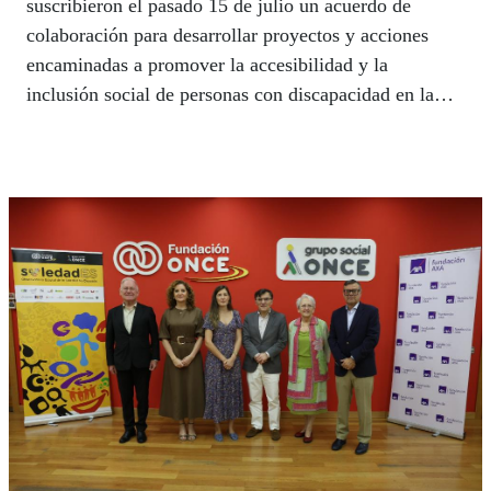
suscribieron el pasado 15 de julio un acuerdo de
colaboración para desarrollar proyectos y acciones
encaminadas a promover la accesibilidad y la
inclusión social de personas con discapacidad en la
Mezquita-Catedral, monumento Patrimonio Mundial
de Excepcional Valor Universal. Fruto de este
convenio, las afiliadas y afiliados a la ONCE podrán
visitar gratis esta maravilla de la arquitectura, el arte y
la tolerancia que visitan al dos más de dos millones de
personas.