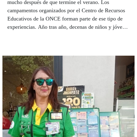
mucho después de que termine el verano. Los
campamentos organizados por el Centro de Recursos
Educativos de la ONCE forman parte de ese tipo de
experiencias. Año tras año, decenas de niños y jóvenes
con discapacidad visual encuentran en ellos un espacio
donde disfrutar, crecer y descubrir nuevas capacidades
en un entorno adaptado a sus necesidades. Una
tradición que vertebra gran parte de las relaciones
sociales de los pequeños, que esperan con ansia cada
año esa semana de convivir con sus amigos.