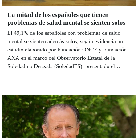
La mitad de los españoles que tienen
problemas de salud mental se sienten solos
El 49,1% de los españoles con problemas de salud
mental se sienten además solos, según evidencia un
estudio elaborado por Fundación ONCE y Fundación
AXA en el marco del Observatorio Estatal de la
Soledad no Deseada (SoledadES), presentado el
pasado 15 de julio en Madrid. El trabajo analiza la
prevalencia y evolución del aislamiento involuntario y
de los problemas mentales y constata que los dos
fenómenos están muy relacionados y que mientras el
primero se mantiene estable (aunque con matices)
desde 2024, el segundo ha aumentado casi seis puntos
en los últimos dos años.