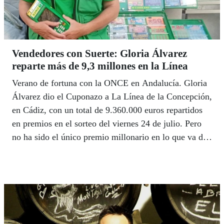
Vendedores con Suerte: Gloria Álvarez
reparte más de 9,3 millones en la Línea
Verano de fortuna con la ONCE en Andalucía. Gloria
Álvarez dio el Cuponazo a La Línea de la Concepción,
en Cádiz, con un total de 9.360.000 euros repartidos
en premios en el sorteo del viernes 24 de julio. Pero
no ha sido el único premio millonario en lo que va de
verano. Manuel González repartió 1,8 millones en
Fuengirola, Maria Pedrero 1,5 millones en La Puebla
del Río, la misma cantidad que dio José Manuel
Pereira en Nerja, Estrella Rodríguez, 1,1 millones en
Alcalá de Guadaira y José Manuel Campos otro millón
en Fuengirola.