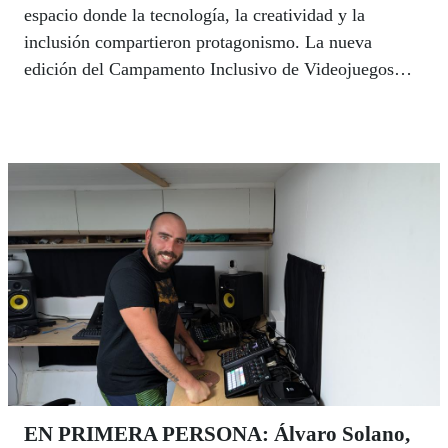
espacio donde la tecnología, la creatividad y la
inclusión compartieron protagonismo. La nueva
edición del Campamento Inclusivo de Videojuegos
Ga11y reunió a una treintena de jóvenes, con y sin
discapacidad, en una experiencia educativa diseñada
para demostrar que el videojuego puede ir mucho más
allá del entretenimiento y convertirse en una
herramienta capaz de generar aprendizaje, eliminar
barreras y fomentar la igualdad de oportunidades.
EN PRIMERA PERSONA: Álvaro Solano,