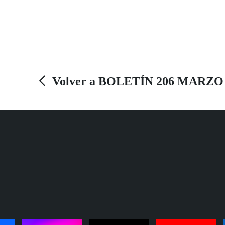
de los Servicios Sociales, de la psicología y el
trabajo social sobre todo. Esta nueva
herramienta, dirigida a reforzar la atención en
todo lo relacionado con la salud mental, entró
en vigor el pasado 1 de diciembre de forma
efectiva en todos los centros.
Volver a BOLETÍN 206 MARZO