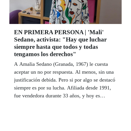
EN PRIMERA PERSONA | 'Mali'
Sedano, activista: "Hay que luchar
siempre hasta que todos y todas
tengamos los derechos"
A Amalia Sedano (Granada, 1967) le cuesta
aceptar un no por respuesta. Al menos, sin una
justificación debida. Pero si por algo se destacó
siempre es por su lucha. Afiliada desde 1991,
fue vendedora durante 33 años, y hoy es
jubilada y madre de dos hijas. En ningún
momento ha permitido que nadie le diga lo que
podía o no hacer. ‘Mali’ como la conocen en
todas partes ha sido desde el primer momento