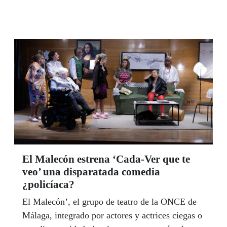
otras muchas que cooperan con él. Hasta
convertirse en un ser extraordinario. Grado en
Psicología por la Universidad de Cádiz, Masters
en Sexualidad y Psicología Sanitaria, músico,
poeta, carnavalero sobre todas las cosas, ciego
total y, desde el pasado verano, vendedor de la
ONCE en el pueblo de Almudena Grandes. “Soy
la persona que soy gracias a la ONCE”, afirma.
Y apunta a la falta de comunicación como el
principal mal de nuestra sociedad. | LUIS
GRESA
El Malecón estrena ‘Cada-Ver que te
veo’ una disparatada comedia
¿policíaca?
El Malecón’, el grupo de teatro de la ONCE de
Málaga, integrado por actores y actrices ciegas o