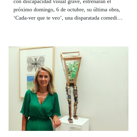
con discapacidad visual grave, estrenarán el
próximo domingo, 6 de octubre, su última obra,
‘Cada-ver que te veo’, una disparatada comedia
¿policíaca?, con dramaturgia y dirección de Jamp
Palô. La obra permanecerá en cartel los días 19,
20, 26 y 27 de este mes en la Sala Joaquín
Elejar-Maynake de Málaga.