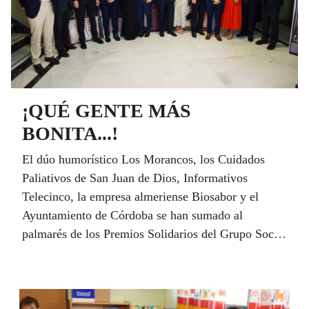
¡QUÉ GENTE MÁS
BONITA...!
El dúo humorístico Los Morancos, los Cuidados
Paliativos de San Juan de Dios, Informativos
Telecinco, la empresa almeriense Biosabor y el
Ayuntamiento de Córdoba se han sumado al
palmarés de los Premios Solidarios del Grupo Social
ONCE, la más alta distinción que concede el Grupo
Social ONCE. El presidente del Grupo Social
ONCE, Miguel Carballeda, y el de la Junta de
Andalucía, Juanma Moreno, participaron el pasado