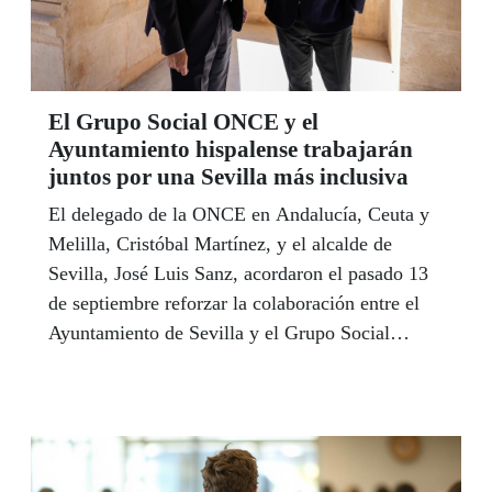
El Grupo Social ONCE y el
Ayuntamiento hispalense trabajarán
juntos por una Sevilla más inclusiva
El delegado de la ONCE en Andalucía, Ceuta y
Melilla, Cristóbal Martínez, y el alcalde de
Sevilla, José Luis Sanz, acordaron el pasado 13
de septiembre reforzar la colaboración entre el
Ayuntamiento de Sevilla y el Grupo Social
ONCE para contribuir a una Sevilla más
inclusiva y accesible. El alcalde hispalense ha
invitado a la ONCE a participar "de forma
activa" en la nueva Oficina Técnica de
Accesibilidad que va a poner en marcha el