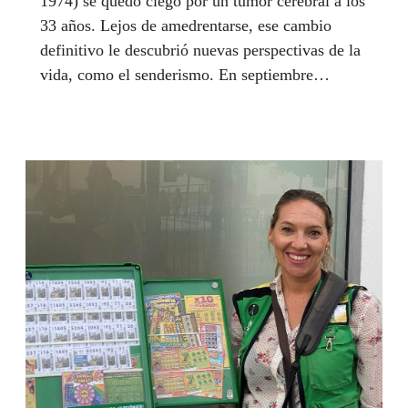
1974) se quedó ciego por un tumor cerebral a los
33 años. Lejos de amedrentarse, ese cambio
definitivo le descubrió nuevas perspectivas de la
vida, como el senderismo. En septiembre
concluyó su octavo Camino de Santiago en
cuatro años, en esta ocasión, guiado por su perro
guía Nyx, y acompañado por José Manuel
Sánchez (Bornos, Cádiz, 1963), trabajador de
Ilunion, que ha realizado los distintos tramos
hasta en doce ocasiones. Los dos comparten una
misma visión del Camino, un viaje espiritual en
busca de su mundo interior.