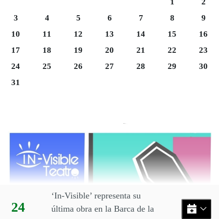
Sábado 1
Domi
1
2
Lunes 3
Martes 4
Miércoles 5
Jueves 6
Viernes 7
Sábado 8
Domi
3
4
5
6
7
8
9
Lunes 10
Martes 11
Miércoles 12
Jueves 13
Viernes 14
Sábado 15
Domi
10
11
12
13
14
15
16
Lunes 17
Martes 18
Miércoles 19
Jueves 20
Viernes 21
Sábado 22
Domi
17
18
19
20
21
22
23
Martes 25
Miércoles 26
Jueves 27
Viernes 28
Sábado 29
Domi
24
25
26
27
28
29
30
Lunes 31
31
Final del calendario
Eventos disponibles en el mes
‘In-Visible’ representa su
Día:
24
última obra en la Barca de la