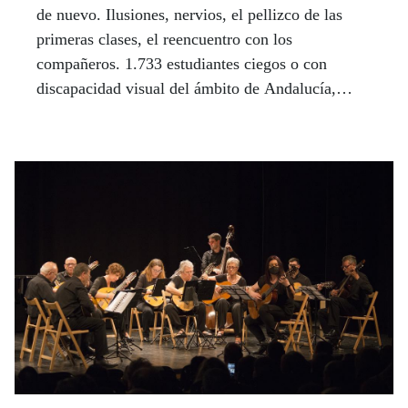
de nuevo. Ilusiones, nervios, el pellizco de las
primeras clases, el reencuentro con los
compañeros. 1.733 estudiantes ciegos o con
discapacidad visual del ámbito de Andalucía,
Ceuta y Melilla han vuelto a las aulas este curso
escolar con el apoyo de los equipos de atención
educativa de la ONCE en colaboración con la
Junta de Andalucía. El Centro de Recursos
Educativos (CRE) de la ONCE en Sevilla, desde
donde se coordina toda la atención educativa,
organizó un Servicio de Escolarización
Combinada (SEC) para poner a punto toda la
maquinaria del nuevo curso escolar.