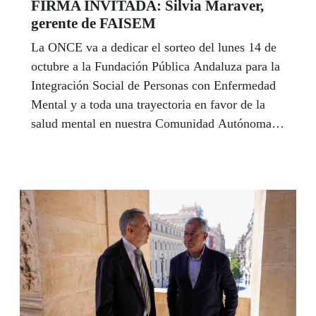
FIRMA INVITADA: Silvia Maraver,
gerente de FAISEM
La ONCE va a dedicar el sorteo del lunes 14 de
octubre a la Fundación Pública Andaluza para la
Integración Social de Personas con Enfermedad
Mental y a toda una trayectoria en favor de la
salud mental en nuestra Comunidad Autónoma.
En Andalucía, una de cada cuatro personas
sufrirá algún tipo de trastorno mental a lo largo
de su vida, y 2,5 por cada 1.000 tienen un
problema grave de salud mental. La gerente de
FAISEM, Silvia Maraver, reconoce en este
artículo que su inclusión en la sociedad no es un
camino fácil pero aboga por la suma de esfuerzos
y la participación colectiva para conseguir esa
meta.