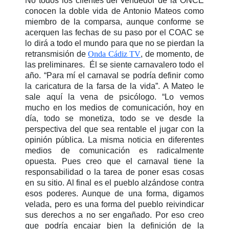
No todos los clientes del vendedor de la ONCE
conocen la doble vida de Antonio Mateos como
miembro de la comparsa, aunque conforme se
acerquen las fechas de su paso por el COAC se
lo dirá a todo el mundo para que no se pierdan la
retransmisión de
Onda Cádiz TV
, de momento, de
las preliminares. Él
se siente carnavalero todo el
año. “
Para mí el carnaval se podría definir como
la caricatura de la farsa de la vida”.
A Mateo le
sale aquí la vena de psicólogo. “Lo vemos
mucho en los medios de comunicación, hoy en
día, todo se monetiza,
todo se ve desde la
perspectiva del que sea rentable el jugar con la
opinión pública. La misma noticia en diferentes
medios de comunicación es radicalmente
opuesta. Pues creo que el carnaval tiene la
responsabilidad o la tarea de poner esas cosas
en su sitio. Al final es el pueblo alzándose contra
esos poderes. Aunque de una forma, digamos
velada, pero es una forma del pueblo reivindicar
sus derechos a no ser engañado. Por eso creo
que podría encajar bien la definición de la