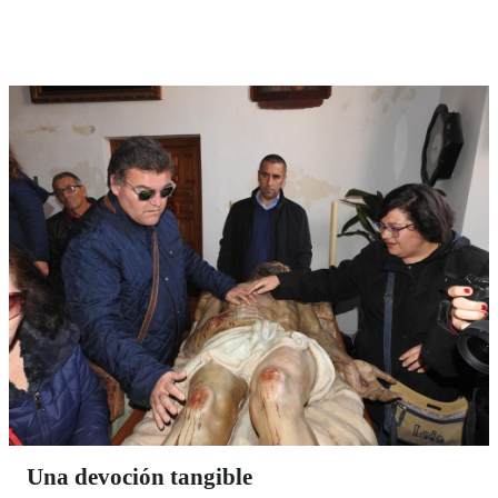
del respeto a la diversidad truncado violentamente por
la Dictadura de Franco. Torremolinos quiere recuperar
ahora su esplendor social y cultural como cuna de los
derechos y libertades LGTBI en un proyecto que
rehabilita, sobre todo, la dignidad de la igualdad entre
personas. La ONCE se ha sumado también a la
reivindicación de la memoria histórica del Pasaje
Begoña en una iniciativa que cuenta con el apoyo
unánime del Parlamento de Andalucía y del Congreso
de los Diputados.
Una devoción tangible