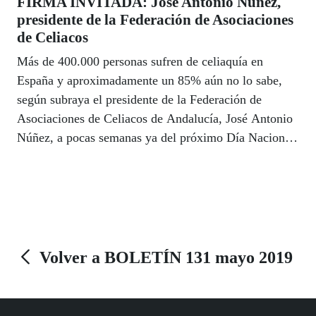
FIRMA INVITADA: José Antonio Núñez,
presidente de la Federación de Asociaciones
de Celiacos
Más de 400.000 personas sufren de celiaquía en
España y aproximadamente un 85% aún no lo sabe,
según subraya el presidente de la Federación de
Asociaciones de Celiacos de Andalucía, José Antonio
Núñez, a pocas semanas ya del próximo Día Nacional
del Celíaco, el 27 de mayo. El sorteo de la ONCE de
ese lunes se dedica a sensibilizar a la población sobre
los derechos de las personas que padecen celiaquía
con el objetivo de visibilizar y normalizar la vida de
este colectivo. Núñez reclama en este artículo mayores
garantías en la seguridad alimentaria para prevenir la
Volver a BOLETÍN 131 mayo 2019
celiaquía.