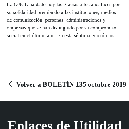
La ONCE ha dado hoy las gracias a los andaluces por
su solidaridad premiando a las instituciones, medios
de comunicación, personas, administraciones y
empresas que se han distinguido por su compromiso
social en el último año. En esta séptima edición los
Premios Solidarios de la ONCE han sido para el
cantautor Víctor Manuel, cuando se cumplen 40 años
de su canción ‘Solo pienso en ti’, un himno para el
colectivo de personas con discapacidad compuesto
sobre la historia de amor entre dos cordobeses; la
Asociación jienense ALDEVARAN, de ayuda a
Volver a BOLETÍN 135 octubre 2019
Centro África; Sevilla Solidaria, el portal digital de
ABC de Sevilla; la Asociación de Mujeres de
Cooperativas Agro-Alimentarias de Andalucía
AMCAE; y Guardia Civil y Salvamento Marítimo ex
Enlaces de Utilidad
aequo.