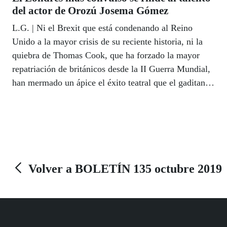
del actor de Orozú Josema Gómez
L.G. | Ni el Brexit que está condenando al Reino
Unido a la mayor crisis de su reciente historia, ni la
quiebra de Thomas Cook, que ha forzado la mayor
repatriación de británicos desde la II Guerra Mundial,
han mermado un ápice el éxito teatral que el gaditano
de ‘Orozú’, Josema Gómez, ha cosechado en el
Londres más convulso y revuelto de las últimas
décadas. Ajeno a todo, Gómez, más pasional sobre las
tablas que nunca, ha llenado la sala del Cervantes
Theatre de aplausos y buenas críticas con la versión
española de la obra ‘Los ojos de la noche’, una obra
Volver a BOLETÍN 135 octubre 2019
de Paloma Pedrero, que ha protagonizado junto a
Leyre Berrocal. Ha sido una producción del Cervantes
Theatre con el apoyo de Acción Cultural Española y la
colaboración del Instituto Cervantes en Londres, la