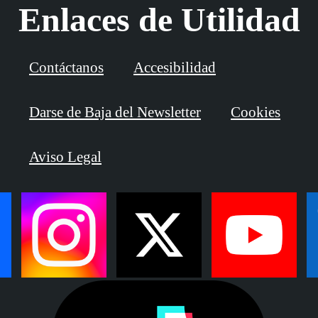
Enlaces de Utilidad
ONCE y el Arts Council England. Un antes y un
después en la carrera profesional de Josema.
Contáctanos
Accesibilidad
Darse de Baja del Newsletter
Cookies
Aviso Legal