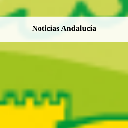
Boletín Noticias Andalucía
Noticias Andalucía