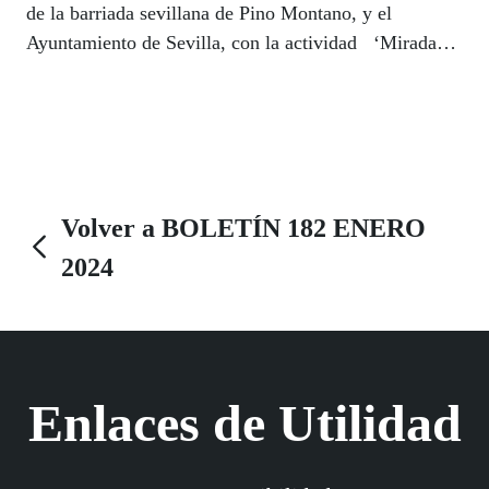
de la barriada sevillana de Pino Montano, y el
Ayuntamiento de Sevilla, con la actividad ‘Miradas
brillantes, descubriendo con Ojos de Niñ@’,
encuadrada en el proyecto de Aprendizaje Servicio
‘Otro punto de Vista’, con el que tratan de
concienciar a los más pequeños sobre la importancia
del cuidado de la visión para prevenir problemas
futuros.
Volver a BOLETÍN 182 ENERO
2024
Enlaces de Utilidad