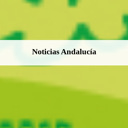
Boletín Noticias Andalucía
Noticias Andalucía