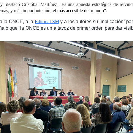
-destacó Cristóbal Martínez-. Es una apuesta estratégica de reivind
demás, y más
importante aún, el más accesible del mundo”.
ó a la ONCE, a la
Editorial SM
y a los autores su implicación” pa
aló que “la ONCE es un altavoz de primer orden para dar visibil