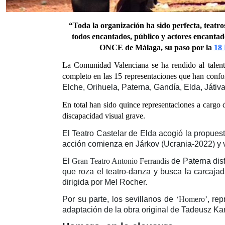
“Toda la organización ha sido perfecta, teatro
todos encantados, público y actores encantado
ONCE de Málaga, su paso por la
18
La Comunidad Valenciana se ha rendido al talent
completo en las 15 representaciones que han confo
Elche, Orihuela, Paterna, Gandía, Elda, Játiva
En total han sido quince representaciones a cargo d
discapacidad visual grave.
El Teatro Castelar de Elda acogió la propuest
acción comienza en Járkov (Ucrania-2022) y vi
El
Gran Teatro Antonio Ferrandis
de Paterna dis
que roza el teatro-danza y busca la carcaja
dirigida por Mel Rocher.
Por su parte, los sevillanos de
‘Homero’
, re
adaptación de la obra original de Tadeusz Kan