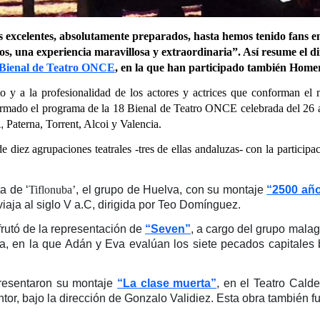
s excelentes, absolutamente preparados, hasta hemos tenido fans en
s, una experiencia maravillosa y extraordinaria”. Así resume el di
 Bienal de Teatro ONCE
, en la que han participado también Homero
o y a la profesionalidad de los actores y actrices que conforman el
rmado el programa de la 18 Bienal de Teatro ONCE celebrada del 26 a
,
Paterna, Torrent, Alcoi y Valencia.
e diez agrupaciones teatrales -tres de ellas andaluzas- con la participa
a de ‘
Tiflonuba’
, el grupo de Huelva, con su montaje
“2500 año
aja al siglo V a.C, dirigida por Teo Domínguez.
frutó de
la representación de
“Seven”
, a cargo del grupo mala
da, en la que Adán y Eva evalúan los siete pecados capitales 
presentaron su montaje
“La clase muerta”
, en el Teatro Cald
tor, bajo la dirección de Gonzalo Validiez. Esta obra también fu