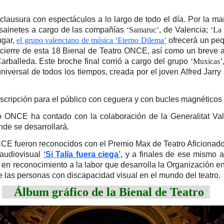
 clausura con espectáculos a lo largo de todo el día. Por la ma
y sainetes a cargo de las compañías
‘Samaruc’
, de Valencia;
‘La
ugar,
el grupo valenciano de música ‘
Eterno Dilema’
ofrecerá un peq
de cierre de esta 18 Bienal de Teatro ONCE, así como un breve a
rballeda. Este broche final corrió a cargo del grupo
‘Muxicas’
versal de todos los tiempos, creada por el joven Alfred Jarry a
scripción para el público con ceguera y con bucles magnéticos
 ONCE ha contado con la colaboración de la Generalitat Valen
nde se desarrollará.
CE fueron reconocidos con el Premio Max de Teatro Aficionado;
 audiovisual
‘Si Talía fuera ciega’,
y a finales de ese mismo a
 reconocimiento a la labor que desarrolla la Organización en el
de las personas con discapacidad visual en el mundo del teatro.
Álbum gráfico de la Bienal de Teatro