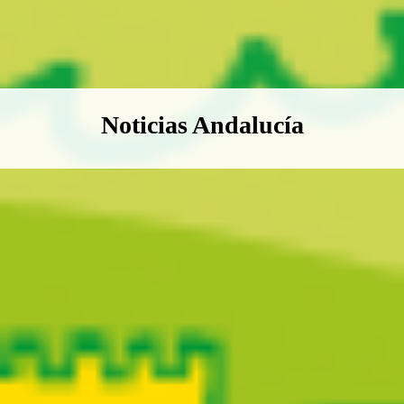
Boletín Noticias Andalucía
Noticias Andalucía