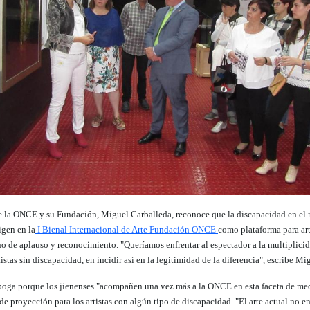
de la ONCE y su Fundación, Miguel Carballeda, reconoce que la discapacidad en el m
igen en la
I Bienal Internacional de Arte Fundación ONCE
como plataforma para ar
gno de aplauso y reconocimiento. "Queríamos enfrentar al espectador a la multiplicid
stas sin discapacidad, en incidir así en la legitimidad de la diferencia", escribe Mi
, aboga porque los jienenses "acompañen una vez más a la ONCE en esta faceta de me
 proyección para los artistas con algún tipo de discapacidad. "El arte actual no en