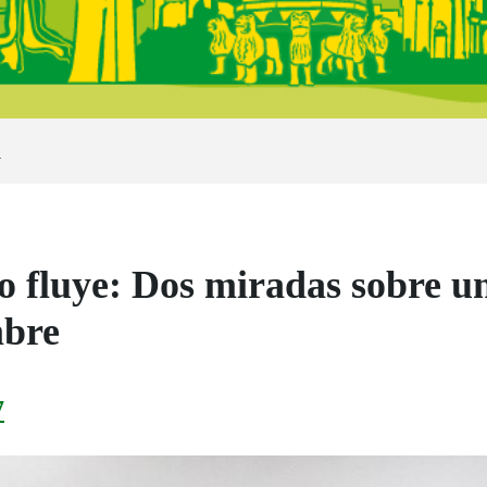
a
 fluye: Dos miradas sobre u
mbre
7