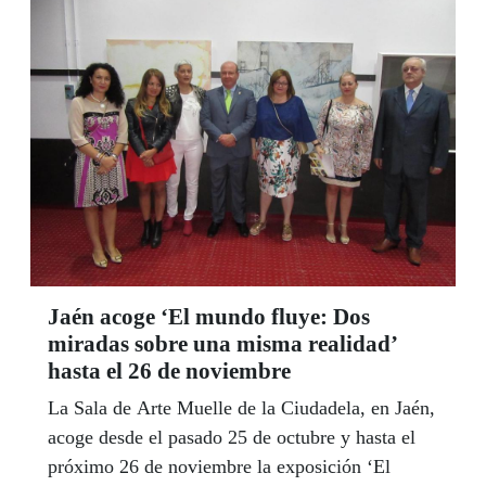
ONCE se sumará a esta celebración con
actividades y talleres en colaboración con el
Ayuntamiento. El Año arrancará el próximo 29
de noviembre con el cupón de la ONCE
dedicado a la figura de Murillo. La directora
general de Cultura del Ayuntamiento de Sevilla,
Isabel Ojeda, nos invita a todos a participar en
esta gran fiesta de la Cultural en Sevilla.
Jaén acoge ‘El mundo fluye: Dos
miradas sobre una misma realidad’
hasta el 26 de noviembre
La Sala de Arte Muelle de la Ciudadela, en Jaén,
acoge desde el pasado 25 de octubre y hasta el
próximo 26 de noviembre la exposición ‘El