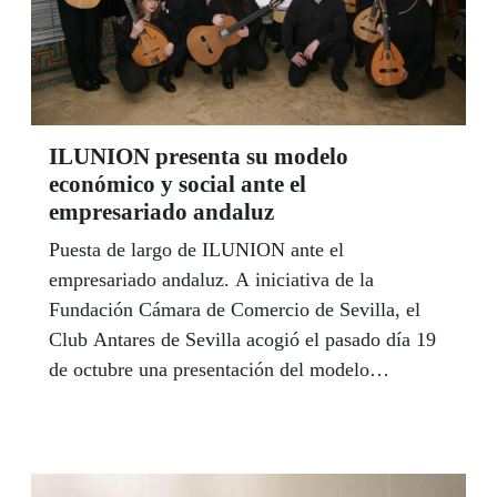
ONCE suscribe con un hospital andaluz en este
ámbito del voluntariado.
ILUNION presenta su modelo
económico y social ante el
empresariado andaluz
Puesta de largo de ILUNION ante el
empresariado andaluz. A iniciativa de la
Fundación Cámara de Comercio de Sevilla, el
Club Antares de Sevilla acogió el pasado día 19
de octubre una presentación del modelo
económico y social de ILUNION como grupo
empresarial ante un centenar de empresarios
andaluces, de distintos sectores, en un acto que
contó con la participación del consejero de