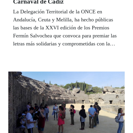
Carnaval de Cádiz
La Delegación Territorial de la ONCE en
Andalucía, Ceuta y Melilla, ha hecho públicas
las bases de la XXVI edición de los Premios
Fermín Salvochea que convoca para premiar las
letras más solidarias y comprometidas con la
solidaridad humana y la problemática social del
Carnaval de Cádiz. En la última edición, que ha
celebrado este año las bodas de plata del
certamen, se presentaron 58 agrupaciones, que
supuso la mayor participación en los Premios
Fermín Salvochea en sus 25 años de historia.