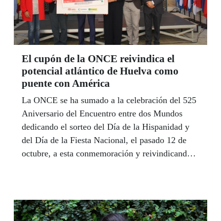
El cupón de la ONCE reivindica el
potencial atlántico de Huelva como
puente con América
La ONCE se ha sumado a la celebración del 525
Aniversario del Encuentro entre dos Mundos
dedicando el sorteo del Día de la Hispanidad y
del Día de la Fiesta Nacional, el pasado 12 de
octubre, a esta conmemoración y reivindicando
el papel de Huelva y su potencial atlántico como
puente entre la Unión Europea y América Latina.
El presidente de la Diputación de Huelva,
Ignacio Caraballo, y varios alcaldes de la
provincia arroparon a la ONCE en la