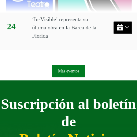
‘In-Visible’ representa su
Día:
24
última obra en la Barca de la
Florida
Más eventos
Suscripción al boletín
de