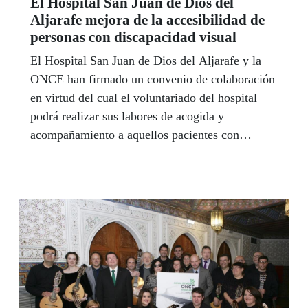
El Hospital San Juan de Dios del
Aljarafe mejora de la accesibilidad de
personas con discapacidad visual
El Hospital San Juan de Dios del Aljarafe y la
ONCE han firmado un convenio de colaboración
en virtud del cual el voluntariado del hospital
podrá realizar sus labores de acogida y
acompañamiento a aquellos pacientes con
ceguera y discapacidad visual grave que lo
precisen. La ONCE cuenta con unos 300
afiliados en la comarca del Aljarafe sevillano y
por tanto usuarios de este centro sanitario y que,
de este modo podrán, acceder con mayor
autonomía a los distintos servicios prestados en
el hospital, tanto en las necesidades que surjan su
visita como su estancia hospitalaria. Se trata del
primer convenio de estas características que la