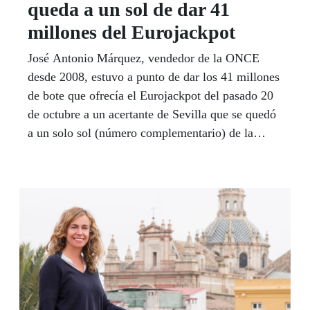
queda a un sol de dar 41
millones del Eurojackpot
José Antonio Márquez, vendedor de la ONCE
desde 2008, estuvo a punto de dar los 41 millones
de bote que ofrecía el Eurojackpot del pasado 20
de octubre a un acertante de Sevilla que se quedó
a un solo sol (número complementario) de la
combinación ganadora. Aún así ese afortunado se
llevó un total de 435.000 euros gracias al premio
de segunda categoría. Octubre fue también un mes
de suerte y fortuna con la ONCE en Andalucía
con premios mayores en localidades como Jerez,
Huércal-Overa (Almería) o Villafranca de
Córdoba, entre otras muchas.