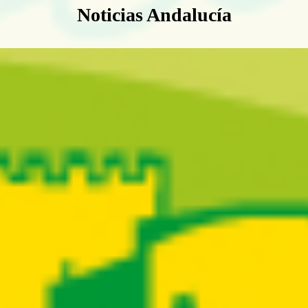
Boletín Noticias Andalucía
Noticias Andalucía