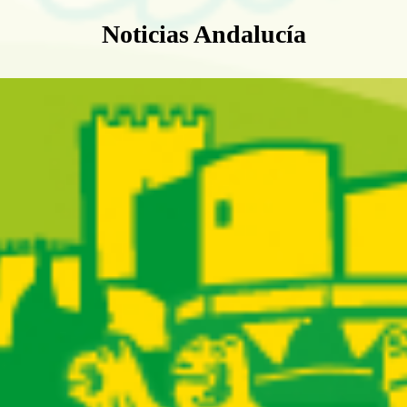
Boletín Noticias Andalucía
Noticias Andalucía