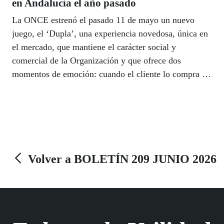
en Andalucía el año pasado
La ONCE estrenó el pasado 11 de mayo un nuevo
juego, el ‘Dupla’, una experiencia novedosa, única en
el mercado, que mantiene el carácter social y
comercial de la Organización y que ofrece dos
momentos de emoción: cuando el cliente lo compra y
descubre el premio al que opta, y en el momento del
sorteo al comprobar si su número tiene premio. En
Andalucía, el director general adjunto de Juego,
Patricio Cárceles, presentó esta nueva propuesta
encaminada a superar los 522 millones de euros en
premios repartidos en Andalucía el año pasado.
Volver a BOLETÍN 209 JUNIO 2026