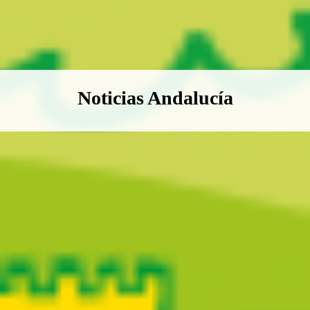
Boletín Noticias Andalucía
Noticias Andalucía