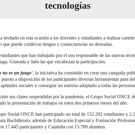
tecnologías
a invitado en esta ocasión a los docentes y estudiantes a realizar cartel
o que puede conllevar riesgos y consecuencias no deseadas.
 estudiantes que han trabajado por el uso responsable de las nuevas tec
laga, Granada y Jaén las que encabezan la participación.
 no es un juego
’, la iniciativa ha consistido en crear una campaña pub
a puesto a disposición de los participantes diversas herramientas para de
 aptitudes sociales y conseguir un entorno adaptado a todas las personas
visto sus clases suspendidas por la pandemia, el Grupo Social ONCE dec
tado la presentación de trabajos en estos dos primeros meses del año.
rupo Social ONCE han participado un total de 152.292 estudiantes y 2.2
asta Bachillerato, además de Educación Especial y Formación Profesion
n 17.445 participantes y Cataluña con 15.789 alumnos.