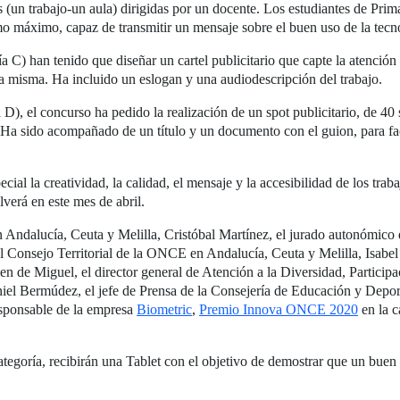
s (un trabajo-un aula) dirigidas por un docente. Los estudiantes de Pri
 máximo, capaz de transmitir un mensaje sobre el buen uso de la tecno
ía C) han tenido que diseñar un cartel publicitario que capte la atenció
la misma. Ha incluido un eslogan y una audiodescripción del trabajo.
 D), el concurso ha pedido la realización de un spot publicitario, de 40
. Ha sido acompañado de un título y un documento con el guion, para faci
ial la creatividad, la calidad, el mensaje y la accesibilidad de los tra
lverá en este mes de abril.
n Andalucía, Ceuta y Melilla, Cristóbal Martínez, el jurado autonómico
l Consejo Territorial de la ONCE en Andalucía, Ceuta y Melilla, Isabel 
 de Miguel, el director general de Atención a la Diversidad, Particip
iel Bermúdez, el jefe de Prensa de la Consejería de Educación y Deport
esponsable de la empresa
Biometric
,
Premio Innova ONCE 2020
en la c
ategoría, recibirán una Tablet con el objetivo de demostrar que un buen 