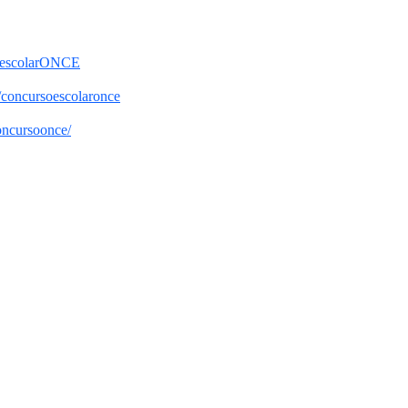
oescolarONCE
/concursoescolaronce
oncursoonce/