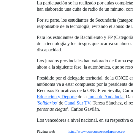
La participación se ha realizado por aulas completa
han elaborado una cuña de radio de un minuto, como
Por su parte, los estudiantes de Secundaria (categor
responsable de la tecnología, evitando el abuso de 
Para los estudiantes de Bachillerato y FP (Categoría
de la tecnología y los riesgos que acarrea su abuso
discapacidad.
Los jurados provinciales han valorado de forma espec
ahora a la siguiente fase, la autonómica, que se reso
Presidido por el delegado territorial de la ONCE e
autónoma va a estar compuesto por la presidenta de
Recursos Educativos de la ONCE en Sevilla, Carmen
Educación y Deporte
de la
Junta de Andalucía
, Dan
'
Solidarios
'
de
Canal Sur TV
, Teresa Sánchez, el r
personas ciegas
’, Carlos Gavilán.
Los vencedores a nivel nacional, en su respectiva c
Página web
http://www.concursoescolaronce.es/