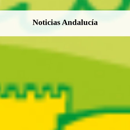
Boletín Noticias Andalucía
Noticias Andalucía